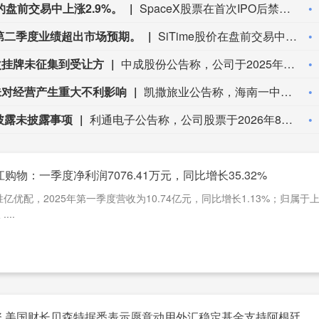
的盘前交易中上涨2.9%。
SpaceX股票在首次IPO后禁售期到期前的盘前交易中上涨2.9%。
因第二季度业绩超出市场预期。
SiTime股价在盘前交易中大涨31%，因第二季度业绩超出市场预期。
次挂牌未征集到受让方
中成股份公告称，公司于2025年9月8日审议通过以公开挂牌方式转让亚德材料100%股权和亚德化工100%股权，首次挂牌价格分别为1.05亿元、0.44亿元，合计1.49亿元。截至目前，首次挂牌未能征集到符合条件的意向受让方，公司管理层将根据董事会授权进行后续操作。
未对经营产生重大不利影响
凯撒旅业公告称，海南一中院于8月3日10时至8月4日10时，在淘宝网司法拍卖网络平台公开拍卖公司控股子公司海南凯撒世嘉饮料有限公司持有的海南航旅饮品股份有限公司7199.9万股及孳息。近日查询发现，本次拍卖已流拍。目前，该进展未对公司经营产生重大不利影响，公司将持续关注并及时披露进展。
披露未披露事项
利通电子公告称，公司股票于2026年8月4 - 6日连续3个交易日内收盘价格涨幅偏离值累计达20%，属异常波动。经自查及向控股股东、实控人查证，公司主营未变，经营正常，不存在应披露而未披露的重大事项，异动期间控股股东、实控人无增减持行为，董监高无买卖公司股票情形。公司提示算力业务、资产负债率高、股价大幅震荡等风险，提醒投资者理性投资。
购物：一季度净利润7076.41万元，同比增长35.32%
亿优配，2025年第一季度营收为10.74亿元，同比增长1.13%；归属于
...
资 美国财长贝森特据悉表示愿意动用外汇稳定基金支持阿根廷