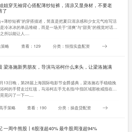
小姐姐穿无袖背心搭配薄纱短裤，清凉又显身材，不要老
裤了
心+薄纱短裤”的穿搭描述，简直是把夏日清凉感和少女元气给写活
是冷冰冰的单品堆砌，而是一场关于“清爽”与“甜美”的视觉对话。
所以能让人....
鑫策略
查看：129
分类：恒指实盘配资
股 梁洛施新男朋友，导演马浴柯什么来头，让梁洛施满
年6月13日晚，第28届上海国际电影节金爵盛典，梁洛施右手稳稳挽
浴柯的手臂走过红毯，马浴柯左手无名指/中指区域那枚戒指在追
晃晃闪了一下—....
高手策略
查看：190
分类：操盘贷配资
 一周牛熊股丨6股涨超40% 最牛股周涨超94%