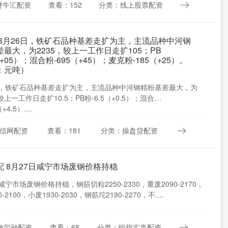
财牛汇配资
查看：152
分类：线上股票配资
 8月26日，铁矿石品种基差走扩为主，主流品种中河钢
最大，为2235，较上一工作日走扩105；PB
（+05）；混合粉-695（+45）；麦克粉-185（+25）。
：元吨）
日，铁矿石品种基差走扩为主，主流品种中河钢精粉基差最大，为
，较上一工作日走扩10.5；PB粉-6.5（+0.5）；混合
+4.5）....
信网配资
查看：181
分类：操盘贷配资
配 8月27日咸宁市场废钢价格持稳
咸宁市场废钢价格持稳，钢筋切粒2250-2330，重废2090-2170，
-2100，小废1930-2030，钢筋坨2190-2270，不....
奢玺融配资
查看：68
分类：恒指实盘配资