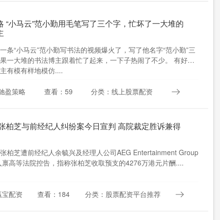
略 “小马云”范小勤用毛笔写了三个字，忙坏了一大堆的
主
一条“小马云”范小勤写书法的视频爆火了，写了他名字“范小勤”三
果一大堆的书法博主跟着忙了起来，一下子热闹了不少。 有好几
主有模有样地模仿....
驰盈策略
查看：59
分类：线上股票配资
 张柏芝与前经纪人纠纷案今日宣判 高院裁定胜诉兼得
柏芝遭前经纪人余毓兴及经理人公司AEG Entertainment Group
ed入禀高等法院控告，指称张柏芝收取预支的4276万港元片酬....
赢宝配资
查看：184
分类：股票配资平台推荐