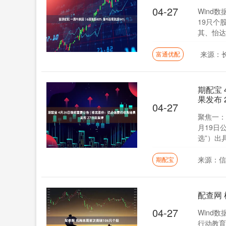
04-27
Wind
19只个
其、怡达股
来源：
富通优配
期配宝 
果发布 
04-27
聚焦一：
月19日
选”）出具
来源：
期配宝
配查网
04-27
Wind
行动教育