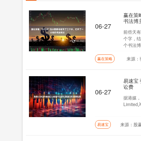
赢在策
书法博
06-27
前些天有
个字，结
个书法博
来源：
赢在策略
易速宝
讼费
06-27
据港媒，张
Limit
来源：股
易速宝