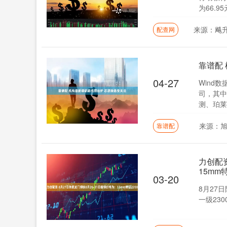
为66.95元
来源：飚
配查网
靠谱配
04-27
Wind
司，其中
测、珀莱雅
来源：
靠谱配
力创配资
15mm特
03-20
8月27日
一级230