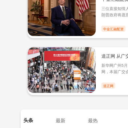
三位直接知情
朗普政府将愿意
中金汇融配资
道正网 从广交
新华网广州5
网，本届广交会超
道正网
头条
最新
最热