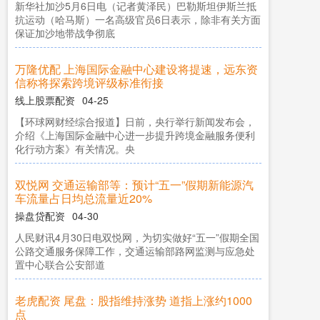
新华社加沙5月6日电（记者黄泽民）巴勒斯坦伊斯兰抵
抗运动（哈马斯）一名高级官员6日表示，除非有关方面
保证加沙地带战争彻底
万隆优配 上海国际金融中心建设将提速，远东资
信称将探索跨境评级标准衔接
线上股票配资
04-25
【环球网财经综合报道】日前，央行举行新闻发布会，
介绍《上海国际金融中心进一步提升跨境金融服务便利
化行动方案》有关情况。央
双悦网 交通运输部等：预计“五一”假期新能源汽
车流量占日均总流量近20%
操盘贷配资
04-30
人民财讯4月30日电双悦网，为切实做好“五一”假期全国
公路交通服务保障工作，交通运输部路网监测与应急处
置中心联合公安部道
老虎配资 尾盘：股指维持涨势 道指上涨约1000
点