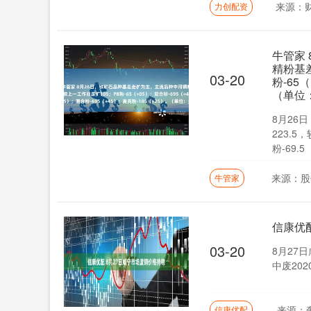
来源：
力创配资
牛管家
精粉基差
03-20
粉-65
（单位
8月26
223.5
粉-69.5（
来源：股
牛管家
信康优
03-20
8月27日
中废2020
来源：
信康优配