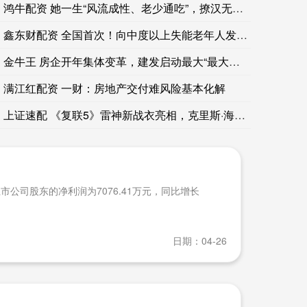
鸿牛配资 她一生“风流成性、老少通吃”，撩汉无数，现现在55
鑫东财配资 全国首次！向中度以上失能老年人发放消费补贴
金牛王 房企开年集体变革，建发启动最大“最大规模”组织调整
满江红配资 一财：房地产交付难风险基本化解
上证速配 《复联5》雷神新战衣亮相，克里斯·海姆斯沃斯有何变
上市公司股东的净利润为7076.41万元，同比增长
日期：04-26