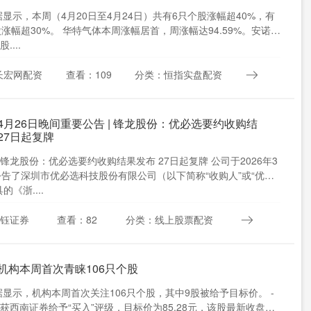
数据显示，本周（4月20日至4月24日）共有6只个股涨幅超40%，有
股涨幅超30%。 华特气体本周涨幅居首，周涨幅达94.59%。安诺
....
长宏网配资
查看：109
分类：恒指实盘配资
4月26日晚间重要公告 | 锋龙股份：优必选要约收购结
27日起复牌
锋龙股份：优必选要约收购结果发布 27日起复牌 公司于2026年3
公告了深圳市优必选科技股份有限公司（以下简称“收购人”或“优必
的《浙....
信钰证券
查看：82
分类：线上股票配资
 机构本周首次青睐106只个股
数据显示，机构本周首次关注106只个股，其中9股被给予目标价。 -
获西南证券给予“买入”评级，目标价为85.28元，该股最新收盘价