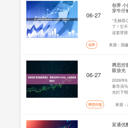
创界 
穿牛仔
06-27
“无袖背
了！它不
这套穿搭之
来源：国
创界
腾思控
眼放光
06-27
2026
着导演马
光灯下明
来源：
腾思控股
富通优配